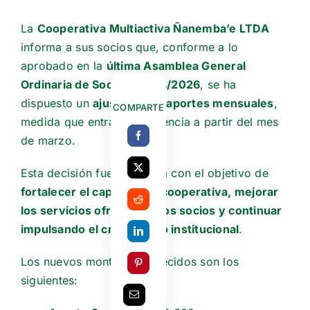
La
Cooperativa Multiactiva Ñanemba’e LTDA
informa a sus socios que, conforme a lo
aprobado en la
última Asamblea General
Ordinaria de Socios N.º 38/2026
, se ha
dispuesto un
ajuste en los aportes mensuales
,
COMPARTE
medida que entrará en vigencia a partir del mes
de marzo.
Esta decisión fue adoptada con el objetivo de
fortalecer el capital de la cooperativa, mejorar
los servicios ofrecidos a los socios y continuar
impulsando el crecimiento institucional
.
Los nuevos montos establecidos son los
siguientes: