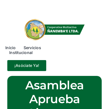
Skip
to
content
Inicio
Servicios
Institucional
¡Asóciate Ya!
Asamblea
Aprueba